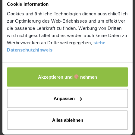
Cookie Information
Cookies und änhliche Technologien dienen ausschließlich
zur Optimierung des Web-Erlebnisses und um effektiver
die passende Lehrkraft zu finden. Werbung von Dritten
Schule
wird nicht geschaltet und es werden auch keine Daten zu
Intelligenztest bei Kindern: Ablauf,
Werbezwecken an Dritte weitergegeben,
siehe
Bedeutung und Tipps für Eltern
Datenschutzhinweis
.
Andreas Welz
15. September 2025
Keine Kommentare
Akzeptieren und
nehmen
Viele Eltern machen sich Sorgen, ob ihr Kind in der
Schule richtig gefördert wird oder ob besondere
Anpassen
Begabungen oder Schwierigkeiten vorliegen. Ein
Intelligenztest bei Kindern kann dabei ein wichtiger
Alles ablehnen
Schritt…